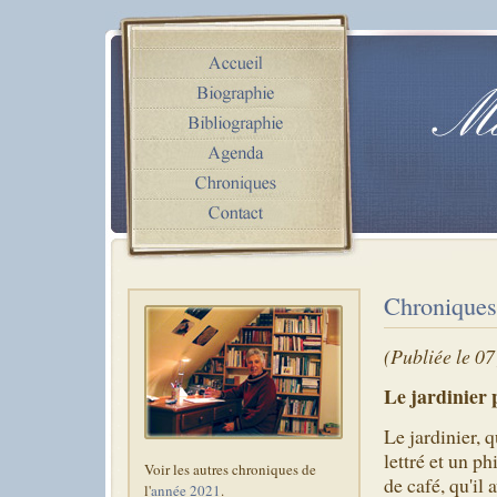
Chroniques
(Publiée le 0
Le jardinier 
Le jardinier, 
lettré et un p
Voir les autres chroniques de
de café, qu'il 
l'
année 2021
.