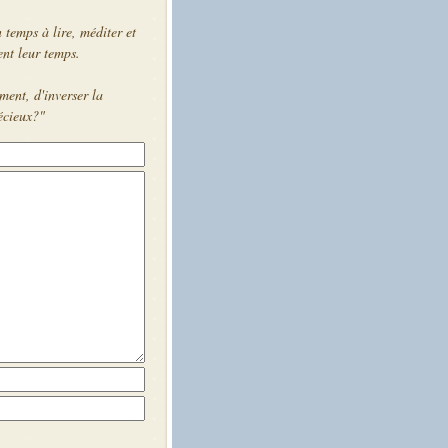
 temps à lire, méditer et
ent leur temps.
ement, d'inverser la
écieux?"