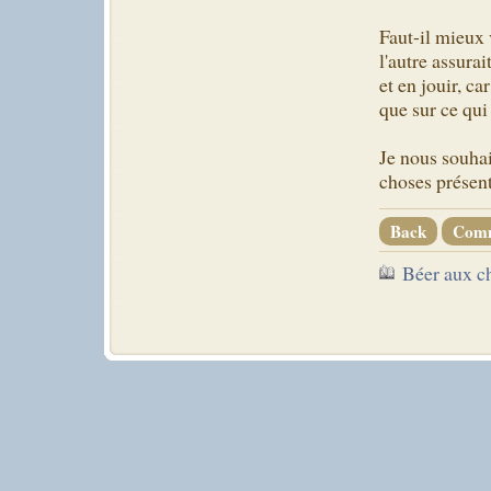
Faut-il mieux v
l'autre assura
et en jouir, c
que sur ce qui 
Je nous souhai
choses présent
Back
Com
Béer aux c